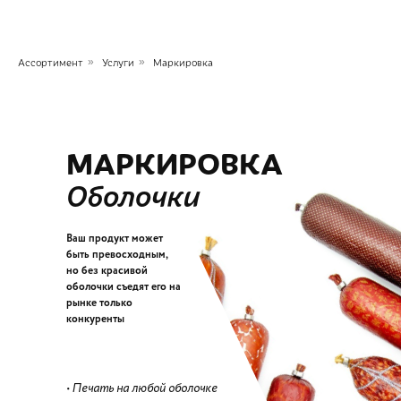
Ассортимент
»
Услуги
»
Маркировка
МАРКИРОВКА
Оболочки
Ваш продукт может
быть превосходным,
но без красивой
оболочки съедят его на
рынке только
конкуренты
• Печать на любой оболочке