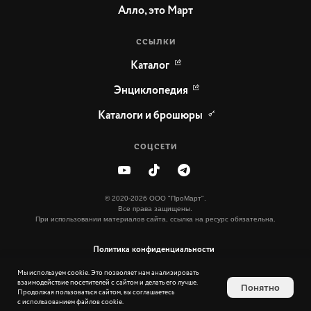
Алло, это Март
ССЫЛКИ
Каталог
Энциклопедия
Каталоги и брошюры
СОЦСЕТИ
© 2020-2026 ООО "ПроМарт".
Все права защищены.
При использовании материалов сайта, ссылка на ресурс обязательна.
Политика конфиденциальности
Мы используем cookie. Это позволяет нам анализировать
Дизайн сайта:
взаимодействие посетителей с сайтом и делать его лучше.
Понятно
Продолжая пользоваться сайтом, вы соглашаетесь
с использованием файлов cookie.