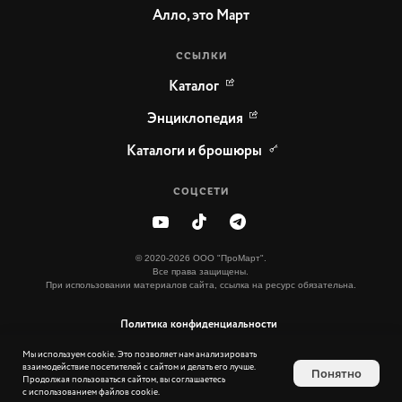
Алло, это Март
ССЫЛКИ
Каталог
Энциклопедия
Каталоги и брошюры
СОЦСЕТИ
© 2020-2026 ООО "ПроМарт".
Все права защищены.
При использовании материалов сайта, ссылка на ресурс обязательна.
Политика конфиденциальности
Мы используем cookie. Это позволяет нам анализировать
Дизайн сайта:
взаимодействие посетителей с сайтом и делать его лучше.
Понятно
Продолжая пользоваться сайтом, вы соглашаетесь
с использованием файлов cookie.