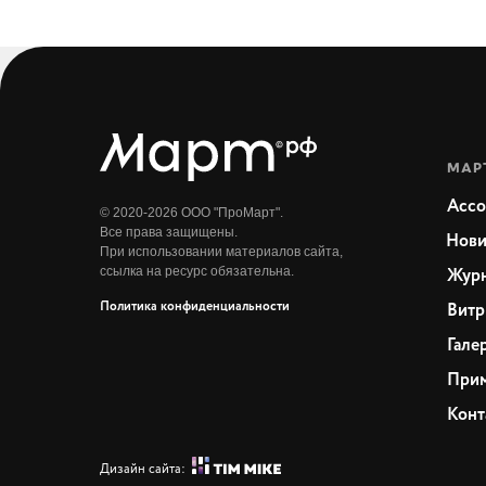
МАР
Ассо
© 2020-2026 ООО "ПроМарт".
Все права защищены.
Нови
При использовании материалов сайта,
ссылка на ресурс обязательна.
Жур
Политика конфиденциальности
Витр
Гале
Прим
Конт
Дизайн сайта: