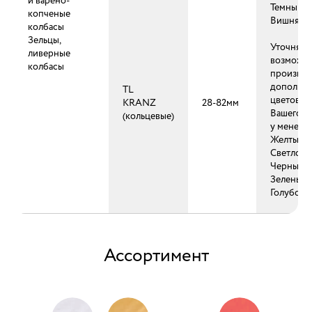
и варено-
Темный м
копченые
Вишня
колбасы
Зельцы,
Уточняйт
ливерные
возможн
колбасы
производ
дополнит
TL
цветов д
KRANZ
28-82мм
Вашего к
(кольцевые)
у менедж
Желтый
Светлое 
Черный
Зеленый
Голубой
Ассортимент