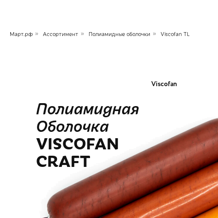
Март.рф
»
Ассортимент
»
Полиамидные оболочки
»
Viscofan TL
Viscofan
Полиамидная
Оболочка
VISCOFAN
CRAFT