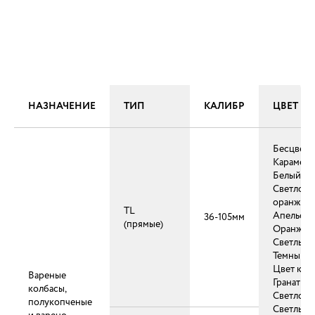
НАЗНАЧЕНИЕ
ТИП
КАЛИБР
ЦВЕТ
Бесцвет
Карамель
Белый
Светло-
оранжев
TL
Апельси
36-105мм
(прямые)
Оранжев
Светлый 
Темный о
Цвет коп
Вареные
Гранат
колбасы,
Светло-р
полукопченые
Светлый 