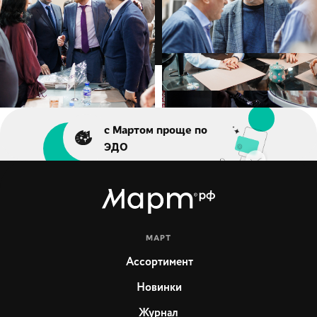
Галерея
»
Альбом
с Мартом проще по
ЭДО
МАРТ
Ассортимент
Новинки
Журнал