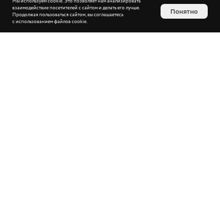
Мы используем cookie. Это позволяет нам анализировать
взаимодействие посетителей с сайтом и делать его лучше.
Понятно
Продолжая пользоваться сайтом, вы соглашаетесь
с использованием файлов cookie.