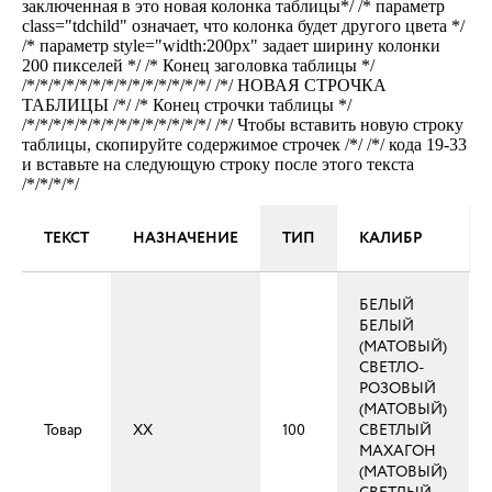
заключенная в это новая колонка таблицы*/ /* параметр
class="tdchild" означает, что колонка будет другого цвета */
/* параметр style="width:200px" задает ширину колонки
200 пикселей */ /* Конец заголовка таблицы */
/*/*/*/*/*/*/*/*/*/*/*/*/*/*/ /*/ НОВАЯ СТРОЧКА
ТАБЛИЦЫ /*/ /* Конец строчки таблицы */
/*/*/*/*/*/*/*/*/*/*/*/*/*/*/ /*/ Чтобы вставить новую строку
таблицы, скопируйте содержимое строчек /*/ /*/ кода 19-33
и вставьте на следующую строку после этого текста
/*/*/*/*/
ТЕКСТ
НАЗНАЧЕНИЕ
ТИП
КАЛИБР
БЕЛЫЙ
БЕЛЫЙ
(МАТОВЫЙ)
СВЕТЛО-
РОЗОВЫЙ
(МАТОВЫЙ)
Товар
XX
100
СВЕТЛЫЙ
МАХАГОН
(МАТОВЫЙ)