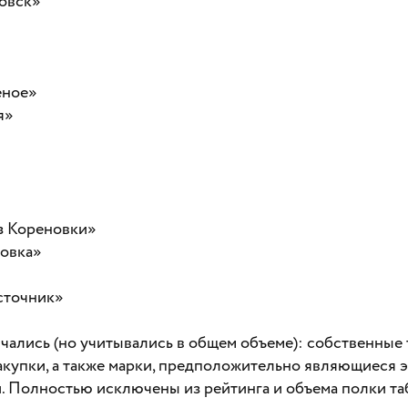
овск»
еное»
я»
из Кореновки»
ловка»
сточник»
ючались (но учитывались в общем объеме): собственные
закупки, а также марки, предположительно являющиеся
. Полностью исключены из рейтинга и объема полки та