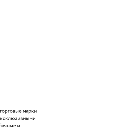
 торговые марки
 эксклюзивными
бачные и