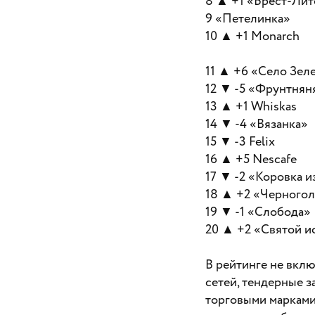
8 ▲ +1 «Брест-Лит
9 «Петелинка»
10 ▲ +1 Monarch
11 ▲ +6 «Село Зел
12 ▼ -5 «Фрунтнян
13 ▲ +1 Whiskas
14 ▼ -4 «Вязанка»
15 ▼ -3 Felix
16 ▲ +5 Nescafe
17 ▼ -2 «Коровка 
18 ▲ +2 «Черного
19 ▼ -1 «Слобода»
20 ▲ +2 «Святой и
В рейтинге не вкл
сетей, тендерные 
торговыми марками