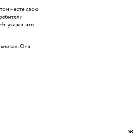
том месте свою
требители
, указав, что
льника». Она