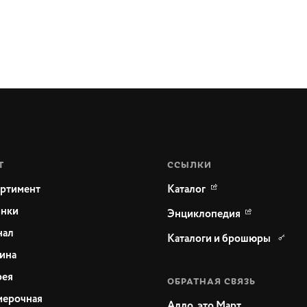
Т
ССЫЛКИ
ртимент
Каталог
нки
Энциклопедия
нал
Каталоги и брошюры
ина
рея
ОБРАТНАЯ СВЯЗЬ
ерочная
Алло, это Март