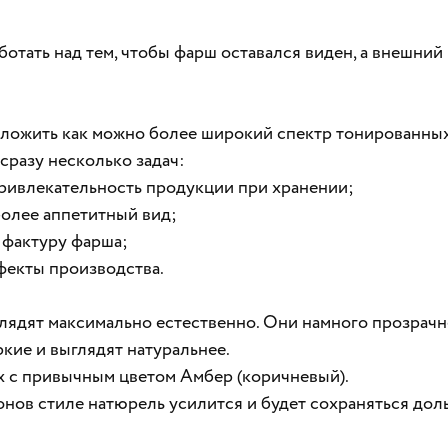
тать над тем, чтобы фарш оставался виден, а внешний
ложить как можно более широкий спектр тонированных
сразу несколько задач:
 привлекательность продукции при хранении;
более аппетитный вид;
 фактуру фарша;
фекты производства.
лядят максимально естественно. Они намного прозрач
ркие и выглядят натуральнее.
х с привычным цветом Амбер (коричневый).
онов стиле натюрель усилится и будет сохраняться дол