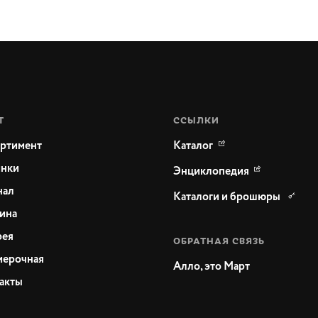
Т
ССЫЛКИ
ртимент
Каталог
нки
Энциклопедия
нал
Каталоги и брошюры
ина
рея
ОБРАТНАЯ СВЯЗЬ
ерочная
Алло, это Март
акты