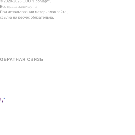
© 2020-2026 ООО "ПроМарт".
Все права защищены.
При использовании материалов сайта,
ссылка на ресурс обязательна.
Ассортимент
Новинки
Журнал
Витрина
Галерея
Энциклопедия
ОБРАТНАЯ СВЯЗЬ
Политика конфиденциальности
Примерочная
Контакты
Каталог
Дизайн
сайта: