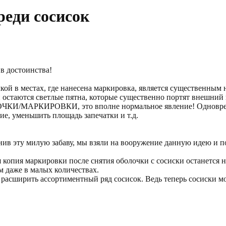
реди сосисок
в достоинства!
кой в местах, где нанесена маркировка, является существенным
 остаются светлые пятна, которые существенно портят внешний 
И/МАРКИРОВКИ, это вполне нормальное явление! Одновремен
ие, уменьшить площадь запечатки и т.д.
нив эту милую забаву, мы взяли на вооружение данную идею и 
копия маркировки после снятия оболочки с сосиски останется на
м даже в малых количествах.
 расширить ассортиментный ряд сосисок. Ведь теперь сосиски м