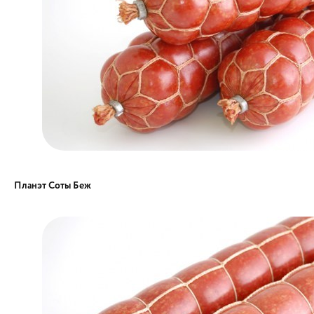
Планэт Соты Беж