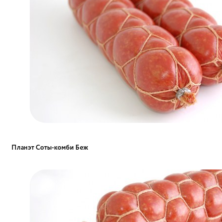
Планэт Соты-комби Беж