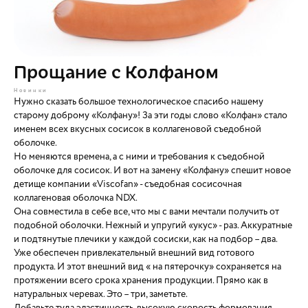
Прощание с Колфаном
Новинки
Нужно сказать большое технологическое спасибо нашему
старому доброму «Колфану»! За эти годы слово «Колфан» стало
именем всех вкусных сосисок в коллагеновой съедобной
оболочке.
Но меняются времена, а с ними и требования к съедобной
оболочке для сосисок. И вот на замену «Колфану» спешит новое
детище компании «Viscofan» - съедобная сосисочная
коллагеновая оболочка NDX.
Она совместила в себе все, что мы с вами мечтали получить от
подобной оболочки. Нежный и упругий «укус» - раз. Аккуратные
и подтянутые плечики у каждой сосиски, как на подбор – два.
Уже обеспечен привлекательный внешний вид готового
продукта. И этот внешний вид « на пятерочку» сохраняется на
протяжении всего срока хранения продукции. Прямо как в
натуральных черевах. Это – три, заметьте.
Добавьте туда эластичность, высокую скорость формования,