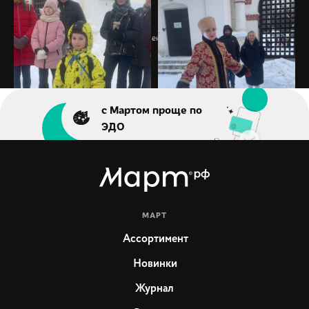
Галерея
»
Музей-заповедник Коломенское
с Мартом проще по
ЭДО
МАРТ
Ассортимент
Новинки
Журнал