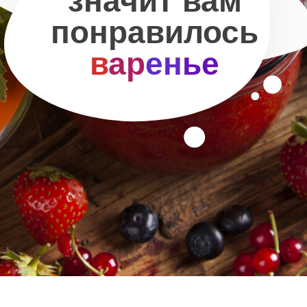
значит вам
понравилось
в
ар
ен
ье