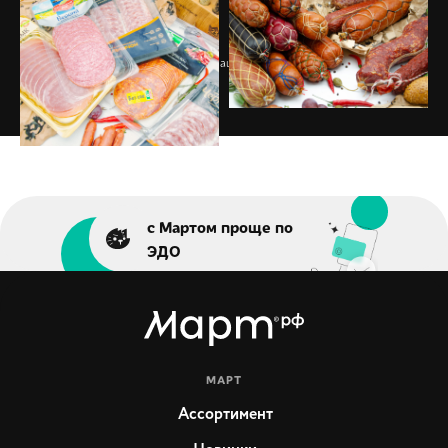
Галерея
»
Фотовитрина Агропродмаш 2019
с Мартом проще по
ЭДО
МАРТ
Ассортимент