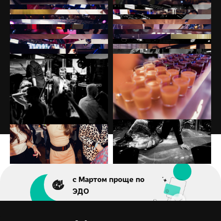
Галерея
»
Магадан-2021
с Мартом проще по
ЭДО